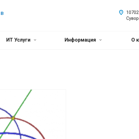
 в
107023
Сувор
ИТ Услуги
Информация
О 