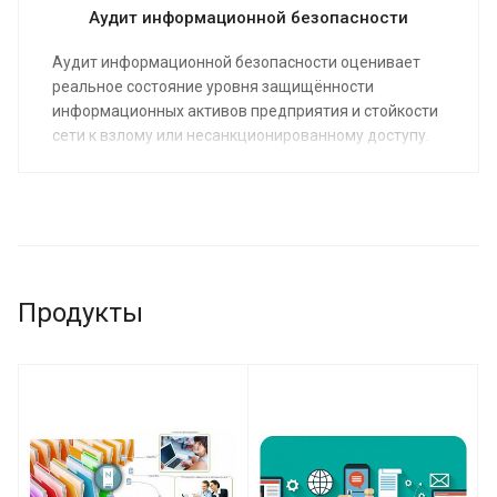
Аудит информационной безопасности
Аудит информационной безопасности оценивает
реальное состояние уровня защищённости
информационных активов предприятия и стойкости
сети к взлому или несанкционированному доступу.
Результаты аудита - это рекомендации по
улучшению работы имеющихся систем безопасности
и основанный на результатах исследований план
модернизации с целью кардинального повышения
уровня безопасности всего ИТ.
Продукты