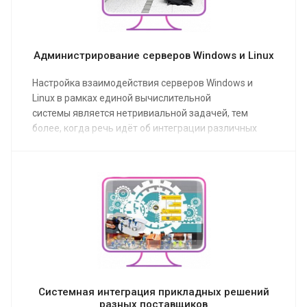
Администрирование серверов Windows и Linux
Настройка взаимодействия серверов Windows и
Linux в рамках единой вычислительной
системы является нетривиальной задачей, тем
более, когда речь идёт об интеграции различных
прикладных решений. Здесь нужны системные
администраторы одинаково хорошо владеющие
навыками и знаниями и Windows и Linux.
В данном контексте, одна
голова лучше двух.
Системная интеграция прикладных решений
разных поставщиков