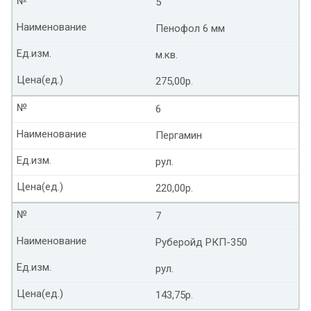
№
5
Наименование
Пенофол 6 мм
Ед.изм.
м.кв.
Цена(ед.)
275,00р.
№
6
Наименование
Пергамин
Ед.изм.
рул.
Цена(ед.)
220,00р.
№
7
Наименование
Руберойд РКП-350
Ед.изм.
рул.
Цена(ед.)
143,75р.