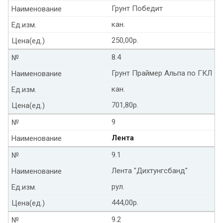
Грунт Победит
Наименование
кан.
Ед.изм.
250,00р.
Цена(ед.)
8.4
№
Грунт Праймер Альпа по ГКЛ
Наименование
кан.
Ед.изм.
701,80р.
Цена(ед.)
9
№
Лента
Наименование
9.1
№
Лента "Дихтунгсбанд"
Наименование
рул.
Ед.изм.
444,00р.
Цена(ед.)
9.2
№