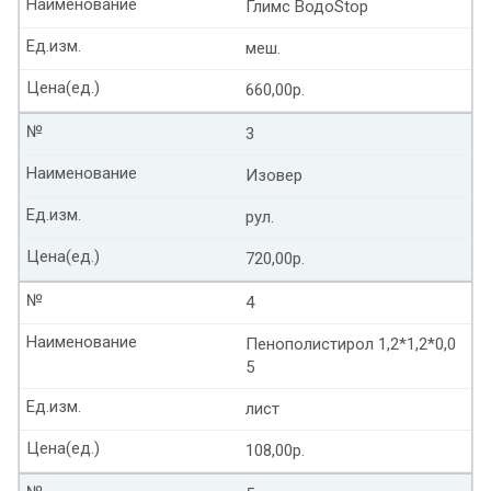
Наименование
Глимс ВодоStop
Ед.изм.
меш.
Цена(ед.)
660,00р.
№
3
Наименование
Изовер
Ед.изм.
рул.
Цена(ед.)
720,00р.
№
4
Наименование
Пенополистирол 1,2*1,2*0,0
5
Ед.изм.
лист
Цена(ед.)
108,00р.